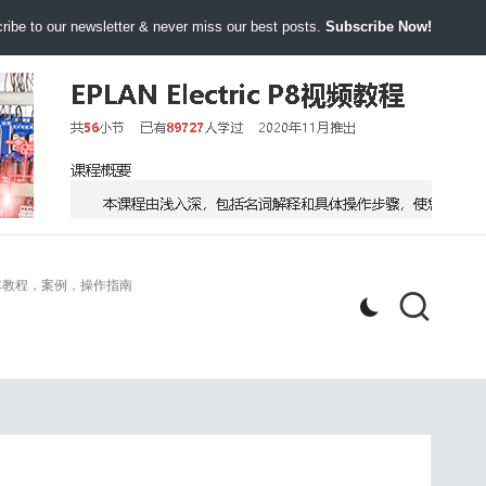
ibe to our newsletter & never miss our best posts.
Subscribe Now!
00PLC教程，案例，操作指南