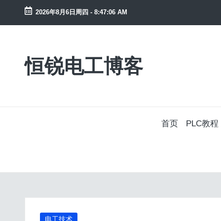
2026年8月6日周四
-
8:47:07 AM
Skip
to
content
恒锐电工博客
电
工
知
识
PLC
首页
PLC教程
教
程，
变
频
器
手
册
资
Posted
电工技术