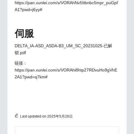
https://pan.xunlei.com/s/VORAhNv5Itbnbc5mpr_puGpf
A1?pwd=j6yy#
伺服
DELTA_IA-ASD_ASDA-B3_UM_SC_20231025-已解
锁.pdf
链接：
https://pan.xunlei.com/s/VORAhi8htp27RDvuHo9gVhE
2A1?pwd=q7km#
Last updated on 2025年5月26日