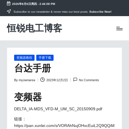
2026年8月6日周四
-
2:46:08 PM
Skip
Subscribe to our newsletter & never miss our best posts.
Subscribe Now!
to
恒锐电工博客
content
电
工
知
识
PLC
教
Posted
变频器教程
手册下载
in
程，
台达手册
变
频
By
myownarea
2023年12月2日
No Comments
器
Posted
手
by
册
变频器
资
料
DELTA_IA-MDS_VFD-M_UM_SC_20150909.pdf
链接：
https://pan.xunlei.com/s/VORAhNujOHxcEuiL2Q9QQiM