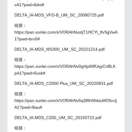
vA1?pwd=6dni#
DELTA_IA-MDS_VFD-B_UM_SC_20080725.pdf
链接：
https://pan.xunlei.com/s/VORAhNustjT1HCYl_tfvSgVwA
1?pwd=brx5#
DELTA_IA-MDS_MS300_UM_SC_20221214.pdf
链接：
https://pan.xunlei.com/s/VORAhNv0gHptNffUqyCnBLK
pA1?pwd=6usk#
DELTA_IA-MDS_C2000 Plus_UM_SC_20220831.pdf
链接：
https://pan.xunlei.com/s/VORAhNv5q3f8hNhkiuMO5nJj
A1?pwd=9iau#
DELTA_IA-MDS_C200_UM_SC_20150722.pdf
链接：