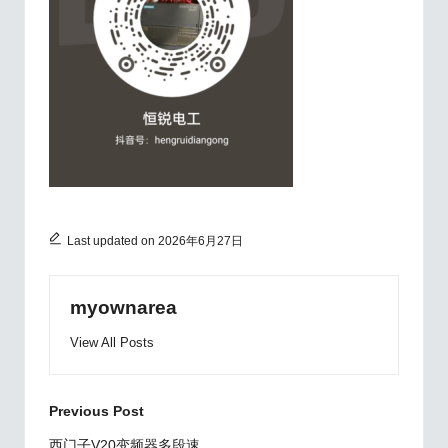
Last updated on 2026年6月27日
myownarea
View All Posts
Post
Previous Post
西门子V20变频器多段速