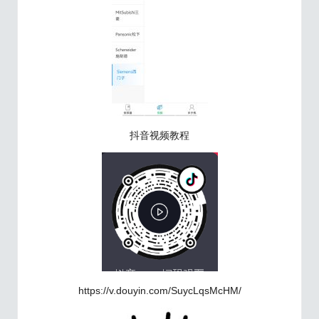
抖音视频教程
https://v.douyin.com/SuycLqsMcHM/