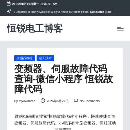
2026年8月10日周一
-
5:38:02 AM
Skip
Subscribe to our newsletter & never miss our best posts.
Subscribe Now!
to
恒锐电工博客
content
电
工
知
识
PLC
教
Posted
变频器教程
电工技术
in
程，
变频器、伺服故障代码
变
查询-微信小程序 恒锐故
频
器
障代码
手
册
资
By
myownarea
2026年6月27日
No Comments
Posted
料
by
微信扫码或者搜索“恒锐故障代码”小程序，快速便捷查询
变频器、伺服故障代码。小程序有常见变频器、伺服驱动
故障查询，