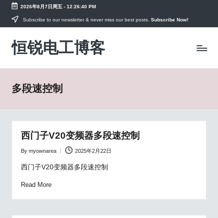
2026年8月7日周五
-
12:26:40 PM
Skip
Subscribe to our newsletter & never miss our best posts.
Subscribe Now!
to
恒锐电工博客
content
电
工
知
识
多段速控制
PLC
教
程，
变
频
西门子V20变频器多段速控制
器
手
By
myownarea
2025年2月22日
Posted
册
by
西门子V20变频器多段速控制
资
料
Read More