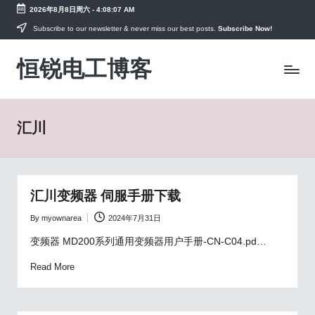
2026年8月8日周六
-
4:08:07 AM
Skip
Subscribe to our newsletter & never miss our best posts.
Subscribe Now!
to
恒锐电工博客
content
电
工
知
识
汇川
PLC
教
程，
变
频
汇川变频器 伺服手册下载
器
手
By
myownarea
2024年7月31日
Posted
册
by
变频器 MD200系列通用变频器用户手册-CN-C04.pd…
资
料
Read More