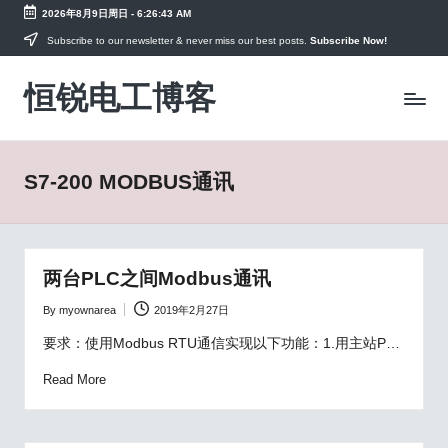
2026年8月9日周日
-
6:26:43 AM
Skip
Subscribe to our newsletter & never miss our best posts.
Subscribe Now!
to
恒锐电工博客
content
电
工
知
识
S7-200 MODBUS通讯
PLC
教
程，
变
频
两台PLC之间Modbus通讯
器
手
By
myownarea
2019年2月27日
Posted
册
by
要求：使用Modbus RTU通信实现以下功能：1.用主站P…
资
料
Read More