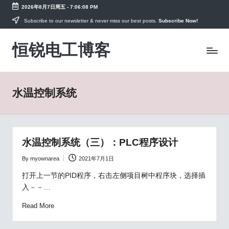
2026年8月7日周五
-
7:06:08 PM
Skip
Subscribe to our newsletter & never miss our best posts.
Subscribe Now!
to
恒锐电工博客
content
电
工
知
识
水温控制系统
PLC
教
程，
变
频
水温控制系统（三）：PLC程序设计
器
手
By
myownarea
2021年7月1日
Posted
册
by
打开上一节的PID程序，右击左侧项目树中程序块，选择插
资
入－－…
料
Read More