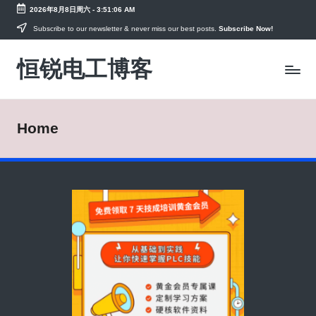
2026年8月8日周六
-
3:51:06 AM
Skip
Subscribe to our newsletter & never miss our best posts.
Subscribe Now!
to
恒锐电工博客
content
电
工
知
识
Home
PLC
教
程，
变
频
器
手
册
资
料