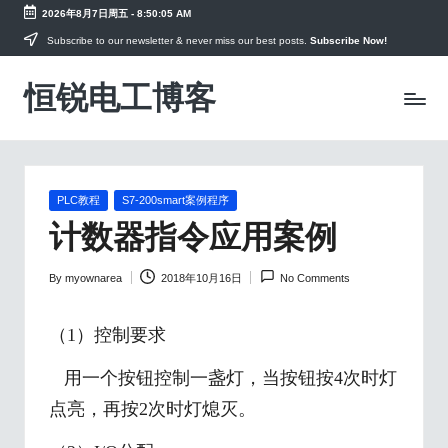
2026年8月7日周五
-
8:50:06 AM
Skip
Subscribe to our newsletter & never miss our best posts.
Subscribe Now!
to
恒锐电工博客
content
电
工
知
识
PLC
教
Posted
PLC教程
S7-200smart案例程序
in
程，
计数器指令应用案例
变
频
By
myownarea
2018年10月16日
No Comments
器
Posted
手
by
册
（1）控制要求
资
料
用一个按钮控制一盏灯，当按钮按4次时灯
点亮，再按2次时灯熄灭。