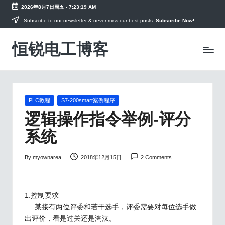
2026年8月7日周五
-
7:23:19 AM
Skip
Subscribe to our newsletter & never miss our best posts.
Subscribe Now!
to
恒锐电工博客
content
电
工
知
识
PLC
教
Posted
PLC教程
S7-200smart案例程序
in
程，
逻辑操作指令举例-评分
变
系统
频
器
手
By
myownarea
2018年12月15日
2 Comments
Posted
册
by
资
料
1.控制要求
某接有两位评委和若干选手，评委需要对每位选手做
出评价，看是过关还是淘汰。